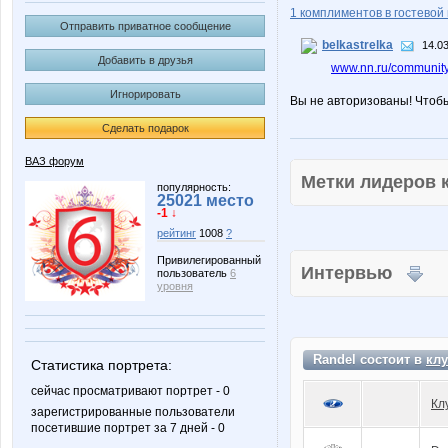
1 комплиментов в гостевой 
Отправить приватное сообщение
belkastrelka
14.03
Добавить в друзья
www.nn.ru/community
Игнорировать
Вы не авторизованы! Чтоб
Сделать подарок
ВАЗ форум
Метки лидеров
популярность:
25021 место
-1 ↓
рейтинг
1008
?
Привилегированный
Интервью
пользователь
6
уровня
Randel состоит в
клу
Статистика портрета:
сейчас просматривают портрет - 0
Кл
зарегистрированные пользователи
посетившие портрет за 7 дней - 0